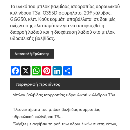
Το υλικό του μπλοκ βαλβίδας ισορροπίας υδραυλικού
κυλίνδρου T3a. Q355D σφυρήλατο, 20# χάλυβας,
GGG50, κλπ. Κάθε κομμάτι υποβάλλεται σε δοκιμές
ανίχνευσης ελαττωμάτων για να αποφευχθεί η
διαρροή λαδιού και η διοχέτευση λαδιού στο μπλοκ
υδραυλικής βαλβίδας.
Αποστολή Ερώτησης
Facebook
X
WhatsApp
Pinterest
LinkedIn
Share
περιγραφή προϊόντος
Μπλοκ βαλβίδας ισορροπίας υδραυλικού κυλίνδρου T3a
Πλεονεκτήματα του μπλοκ βαλβίδας ισορροπίας
υδραυλικού κυλίνδρου T3a:
Ελέγξτε με ακρίβεια τη ροή των υδραυλικών συστημάτων,