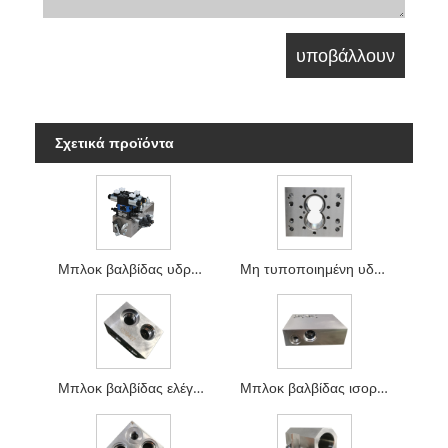
Σχετικά προϊόντα
Μπλοκ βαλβίδας υδραυλικού σταθμού
Μη τυποποιημένη υδραυλική βαλβίδα
Μπλοκ βαλβίδας ελέγχου υδραυλικής ροής T13a
Μπλοκ βαλβίδας ισορροπίας υδραυλικού κυλίνδρου T22a