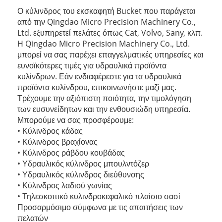
Ο κύλινδρος του εκσκαφητή Bucket που παράγεται
από την Qingdao Micro Precision Machinery Co.,
Ltd. εξυπηρετεί πελάτες όπως Cat, Volvo, Sany, κλπ.
Η Qingdao Micro Precision Machinery Co., Ltd.
μπορεί να σας παρέχει επαγγελματικές υπηρεσίες και
ευνοϊκότερες τιμές για υδραυλικά προϊόντα
κυλίνδρων. Εάν ενδιαφέρεστε για τα υδραυλικά
προϊόντα κυλίνδρου, επικοινωνήστε μαζί μας.
Τρέχουμε την αξιόπιστη ποιότητα, την τιμολόγηση
των ευσυνείδητων και την ενθουσιώδη υπηρεσία.
Μπορούμε να σας προσφέρουμε:
• Κύλινδρος κάδας
• Κύλινδρος βραχίονας
• Κύλινδρος ράβδου κουβάδας
• Υδραυλικός κύλινδρος μπουλντόζερ
• Υδραυλικός κύλινδρος διεύθυνσης
• Κύλινδρος λαδιού γωνίας
• Τηλεσκοπικό κυλινδροκεφαλικό πλαίσιο σασί
Προσαρμόσιμο σύμφωνα με τις απαιτήσεις των
πελατών