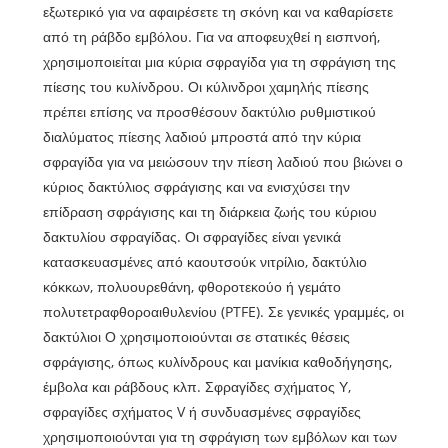
εξωτερικό για να αφαιρέσετε τη σκόνη και να καθαρίσετε
από τη ράβδο εμβόλου. Για να αποφευχθεί η εισπνοή,
χρησιμοποιείται μια κύρια σφραγίδα για τη σφράγιση της
πίεσης του κυλίνδρου. Οι κύλινδροι χαμηλής πίεσης
πρέπει επίσης να προσθέσουν δακτύλιο ρυθμιστικού
διαλύματος πίεσης λαδιού μπροστά από την κύρια
σφραγίδα για να μειώσουν την πίεση λαδιού που βιώνει ο
κύριος δακτύλιος σφράγισης και να ενισχύσει την
επίδραση σφράγισης και τη διάρκεια ζωής του κύριου
δακτυλίου σφραγίδας. Οι σφραγίδες είναι γενικά
κατασκευασμένες από καουτσούκ νιτρίλιο, δακτύλιο
κόκκων, πολυουρεθάνη, φθοροτεκούο ή γεμάτο
πολυτετραφθοροαιθυλενίου (PTFE). Σε γενικές γραμμές, οι
δακτύλιοι Ο χρησιμοποιούνται σε στατικές θέσεις
σφράγισης, όπως κυλίνδρους και μανίκια καθοδήγησης,
έμβολα και ράβδους κλπ. Σφραγίδες σχήματος Υ,
σφραγίδες σχήματος V ή συνδυασμένες σφραγίδες
χρησιμοποιούνται για τη σφράγιση των εμβόλων και των