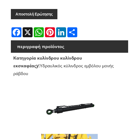
Αποστολή Ερώτησης
Facebook
X
WhatsApp
Pinterest
LinkedIn
Share
περιγραφή προϊόντος
Κατηγορία κυλίνδρου κυλίνδρου
εκσκαφέας
y
:
Υδραυλικός κύλινδρος εμβόλου μονής
ράβδου