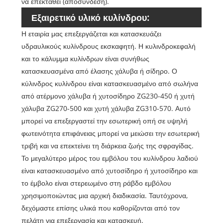
να επεκταθεί (αποσύνδεση).
Εξαιρετικό υλικό κυλίνδρου:
Η εταιρία μας επεξεργάζεται και κατασκευάζει
υδραυλικούς κυλίνδρους εκσκαφητή. Η κυλινδροκεφαλή
και το κάλυμμα κυλίνδρων είναι συνήθως
κατασκευασμένα από έλασης χάλυβα ή σίδηρο. Ο
κύλινδρος κυλίνδρου είναι κατασκευασμένο από σωλήνα
από ατέρμονο χάλυβα ή χυτοσίδηρο ZG230-450 ή χυτή
χάλυβα ZG270-500 και χυτή χάλυβα ZG310-570. Αυτό
μπορεί να επεξεργαστεί την εσωτερική οπή σε υψηλή
φωτεινότητα επιφάνειας μπορεί να μειώσει την εσωτερική
τριβή και να επεκτείνει τη διάρκεια ζωής της σφραγίδας.
Το μεγαλύτερο μέρος του εμβόλου του κυλίνδρου λαδιού
είναι κατασκευασμένο από χυτοσίδηρο ή χυτοσίδηρο και
το έμβολο είναι στερεωμένο στη ράβδο εμβόλου
χρησιμοποιώντας μια αρχική διαδικασία. Ταυτόχρονα,
δεχόμαστε επίσης υλικά που καθορίζονται από τον
πελάτη για επεξεργασία και κατασκευή.