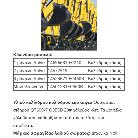
Κύλινδρο μοντέλο:
1 μοντέλο Volvo
14696683 EC210
Κύλινδρος κάδος
2 μοντέλο Volvo
14572519
Κύλινδρος κάδος
3 μοντέλο Volvo
14523673 EC460B
Κύλινδρος κάδος
Μοντέλο 4volvo
14501281EC360B
Κύλινδρος κάδος
Υλικό κυλίνδρου κυλίνδρου εκσκαφέα:
Ουσιασμός
σιδήρου QT600-7 Q355D 20# χάλυβας κλπ. Τα μοντέλα
χάλυβα που καθορίζονται από τον πελάτη είναι
αποδεκτά.
Μάρκες σφραγίδας λαδιού σώματος:
Ιαπωνικά Nok,