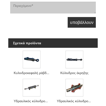
Σχετικά προϊόντα
Κυλινδροκεφαλή ράβδου εκσκαφέας
Κύλινδρος έκρηξης
Υδραυλικός κύλινδρος τιμονιού του φορτηγού περονοφόρου
Υδραυλικός κύλινδρος τιμονιού