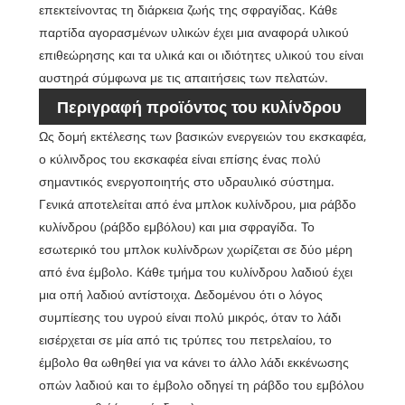
επεκτείνοντας τη διάρκεια ζωής της σφραγίδας. Κάθε
παρτίδα αγορασμένων υλικών έχει μια αναφορά υλικού
επιθεώρησης και τα υλικά και οι ιδιότητες υλικού του είναι
αυστηρά σύμφωνα με τις απαιτήσεις των πελατών.
Περιγραφή προϊόντος του κυλίνδρου
Ως δομή εκτέλεσης των βασικών ενεργειών του εκσκαφέα,
εκσκαφέα:
ο κύλινδρος του εκσκαφέα είναι επίσης ένας πολύ
σημαντικός ενεργοποιητής στο υδραυλικό σύστημα.
Γενικά αποτελείται από ένα μπλοκ κυλίνδρου, μια ράβδο
κυλίνδρου (ράβδο εμβόλου) και μια σφραγίδα. Το
εσωτερικό του μπλοκ κυλίνδρων χωρίζεται σε δύο μέρη
από ένα έμβολο. Κάθε τμήμα του κυλίνδρου λαδιού έχει
μια οπή λαδιού αντίστοιχα. Δεδομένου ότι ο λόγος
συμπίεσης του υγρού είναι πολύ μικρός, όταν το λάδι
εισέρχεται σε μία από τις τρύπες του πετρελαίου, το
έμβολο θα ωθηθεί για να κάνει το άλλο λάδι εκκένωσης
οπών λαδιού και το έμβολο οδηγεί τη ράβδο του εμβόλου