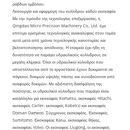
ράβδων εμβόλου.
Λειτουργία και εφαρμογή του κυλίνδρου κάδου εκσκαφέα
Με την πρόοδο της τεχνολογίας επεξεργασίας, η
Qingdao Micro Precision Machinery Co., Ltd. έχει
επιτύχει ορισμένες τεχνολογικές ανακαλύψεις στον τομέα
αυτό μετά από χρόνια τεχνολογικής καινοτομίας και
βελτιστοποίησης απόδοσης. Η εταιρεία έχει ήδη τη
δυνατότητα να παράγει υδραυλικούς κυλίνδρους σε
μεγάλη κλίμακα. Όλοι οι υδραυλικοί κύλινδροι που
αποστέλλονται από το εργοστάσιο έχουν δοκιμαστεί σε
πάγκους δοκιμών υψηλής πίεσης και συνοδεύονται από
αναφορές δοκιμών. Με αξιόπιστη διασφάλιση της
ποιότητας, οι υδραυλικοί κύλινδροι που παράγει είναι
κατάλληλοι για εκσκαφείς Komatsu, εκσκαφείς Hitachi,
εκσκαφείς Carter, εκσκαφείς Kobelco και εκσκαφείς
Doosan Daewoo. Σύγχρονος εκσκαφέας. Εκσκαφείς
Sumitomo. Εκσκαφέας Κάτω, εκσκαφέας θήκης,
εκσκαφέας Volvo. Οι εκσκαφείς Liugong, οι εκσκαφείς